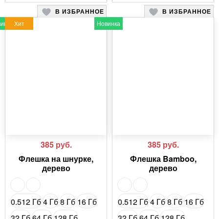
В ИЗБРАННОЕ
В ИЗБРАННОЕ
64 Гб (USB 3.0)
64 Гб (USB 3.0)
инка
Хит
Новинка
128 Гб (USB 3.0)
128 Гб (USB 3.0)
385
руб.
385
руб.
Флешка на шнурке,
Флешка Bamboo,
дерево
дерево
0.512 Гб
4 Гб
8 Гб
16 Гб
0.512 Гб
4 Гб
8 Гб
16 Гб
32 Гб
64 Гб
128 Гб
32 Гб
64 Гб
128 Гб