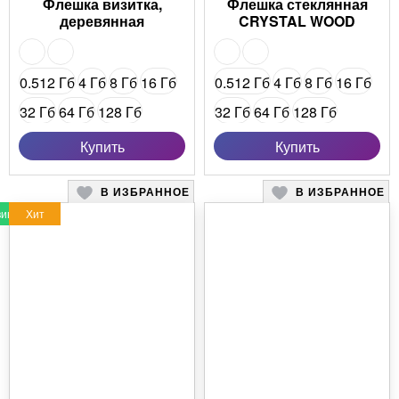
Флешка визитка,
Флешка стеклянная
деревянная
CRYSTAL WOOD
0.512 Гб
4 Гб
8 Гб
16 Гб
0.512 Гб
4 Гб
8 Гб
16 Гб
32 Гб
64 Гб
128 Гб
32 Гб
64 Гб
128 Гб
16 Гб (USB 3.0)
Купить
Купить
32 Гб (USB 3.0)
В ИЗБРАННОЕ
В ИЗБРАННОЕ
64 Гб (USB 3.0)
инка
Хит
128 Гб (USB 3.0)