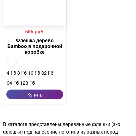
585
руб.
Флешка дерево
Bamboo в подарочной
коробке
4 Гб
8 Гб
16 Гб
32 Гб
64 Гб
128 Гб
16 Гб (USB 3.0)
Купить
32 Гб (USB 3.0)
64 Гб (USB 3.0)
128 Гб (USB 3.0)
В каталоге представлены деревянные флешки (эко
флешки) под нанесение логотипа из разных пород