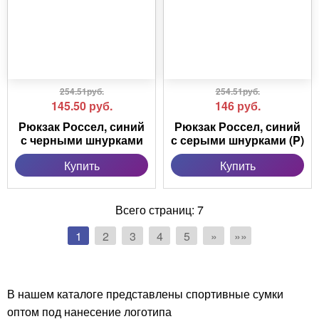
254.51руб.
254.51руб.
145.50
руб.
146
руб.
Рюкзак Россел, синий
Рюкзак Россел, синий
с черными шнурками
с серыми шнурками (P)
Купить
Купить
Всего страниц:
7
1
2
3
4
5
»
»»
В нашем каталоге представлены спортивные сумки
оптом под нанесение логотипа